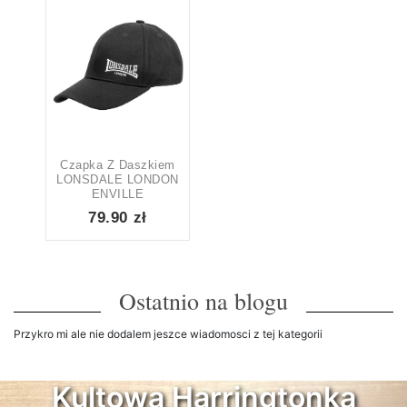
79
80
Order By
Najwięcej recenzji
Popularność
Najwyżej oceniane
Najnowsze
Czapka Z Daszkiem
LONSDALE LONDON
Cena: od najtańszej
ENVILLE
79.90 zł
Cena: od najdroższej
Rozmiar
Ostatnio na blogu
None
2XL
3XL
4XL
113
148
34
Przykro mi ale nie dodalem jeszce wiadomosci z tej kategorii
5XL
L
M
S
25
170
169
164
Kultowa Harringtonka
XL
XS
XXL
XXXL
170
3
50
12