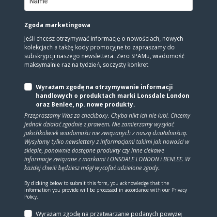
Zgoda marketingowa
Jeśli chcesz otrzymywać informację o nowościach, nowych
kolekcjach a takżę kody promocyjne to zapraszamy do
subskrypcji naszego newslettera. Zero SPAMu, wiadomość
maksymalnie raz na tydzień, soczysty konkret.
Wyrażam zgodę na otrzymywanie informacji
handlowych o produktach marki Lonsdale London
oraz Benlee, np. nowe produkty.
Przepraszamy Was za checkboxy. Chyba nikt ich nie lubi. Chcemy
jednak działać zgodnie z prawem. Nie zamierzamy wysyłać
jakichkolwiek wiadomości nie związanych z naszą działalnością.
Wysyłamy tylko newslettery z informacjami takimi jak nowości w
sklepie, ponownie dostępne produkty czy inne ciekawe
informacje związane z markami LONSDALE LONDON i BENLEE. W
każdej chwili będziesz mógł wycofać udzielone zgody.
By clicking below to submit this form, you acknowledge that the
information you provide will be processed in accordance with our Privacy
Policy.
Wyrażam zgodę na prze­twa­rza­nie po­da­nych powyżej