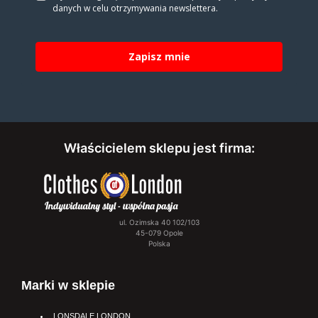
danych w celu otrzy­my­wa­nia new­slet­tera.
Zapisz mnie
Właścicielem sklepu jest firma:
ul. Ozimska 40 102/103
45-079 Opole
Polska
Marki w sklepie
LONSDALE LONDON