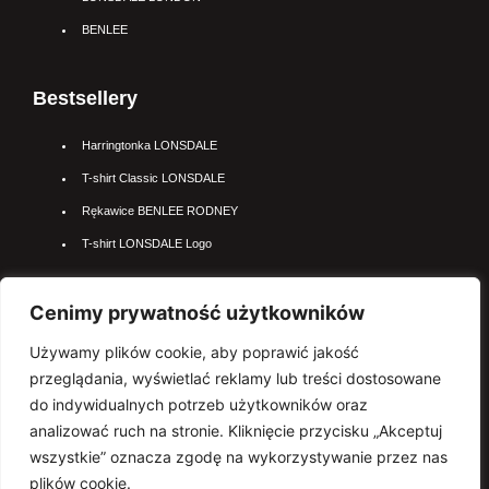
BENLEE
Bestsellery
Harringtonka LONSDALE
T-shirt Classic LONSDALE
Rękawice BENLEE RODNEY
T-shirt LONSDALE Logo
Cenimy prywatność użytkowników
Najpopularniejsze kateogrie
Używamy plików cookie, aby poprawić jakość
Kurtki LONSDALE
przeglądania, wyświetlać reklamy lub treści dostosowane
Polo LONSDALE
do indywidualnych potrzeb użytkowników oraz
Rękawice BENLEE
analizować ruch na stronie. Kliknięcie przycisku „Akceptuj
wszystkie” oznacza zgodę na wykorzystywanie przez nas
Sprzęt BOKSERSKI
plików cookie.