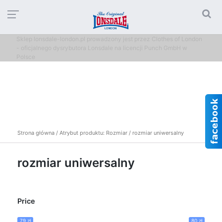
Sklep lonsdale-london.pl prowadzony jest przez Clothes of London
- oficjalnego dysrybutora Lonsdale na licencji Punch GmbH w
Polsce
Strona główna
/ Atrybut produktu: Rozmiar / rozmiar uniwersalny
rozmiar uniwersalny
Price
79 zł
80 zł