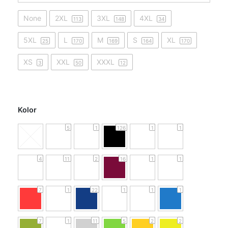
None
2XL
3XL
4XL
113
148
34
5XL
L
M
S
XL
25
170
169
164
170
XS
XXL
XXXL
3
50
12
Kolor
5
1
126
1
1
4
11
2
16
1
1
7
1
22
1
1
1
7
1
11
5
2
2