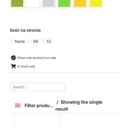
Ilość na stronie
None
99
12
Show only products on sale
In stock only
Showing the single
Filter products
result
Price
79 zł
80 zł