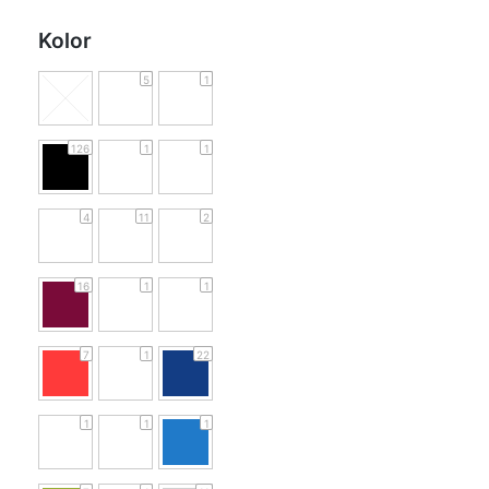
Kolor
5
1
126
1
1
4
11
2
16
1
1
7
1
22
1
1
1