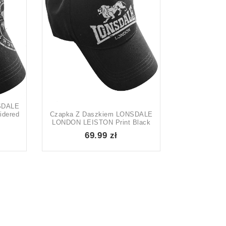
7
1
11
5
2
2
SDALE
dered
Czapka Z Daszkiem LONSDALE
LONDON LEISTON Print Black
69.99 zł
on sale
In stock only