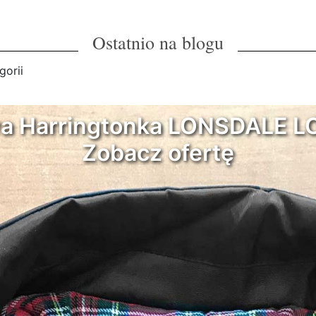
Ostatnio na blogu
gorii
wa Harringtonka LONSDALE 
Zobacz ofertę