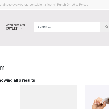
ficjalnego dysrybutora Lonsdale na licencji Punch GmbH w Polsce
Wyprzedaż oraz
OUTLET
em
owing all 6 results
Order By
Rozmiar
Kolor
5
Najwięcej recenzji
Popularność
None
2XL
113
1
126
Najwyżej oceniane