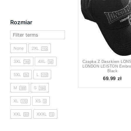
Rozmiar
None
2XL
113
3XL
4XL
Czapka Z Daszkiem LON
148
34
LONDON LEISTON Embroi
Black
Ilość na stronie
5XL
L
25
170
69.99 zł
None
99
M
S
169
164
12
XL
XS
170
3
Show only products 
XXL
XXXL
50
12