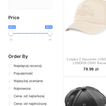
Price
69 zł
80 zł
n
69
80
Order By
Czapka Z Daszkiem LON
LONDON CRAY Beżo
Najwięcej recenzji
79.99 zł
Popularność
Najwyżej oceniane
Najnowsze
Cena: od najtańszej
Cena: od najdroższej