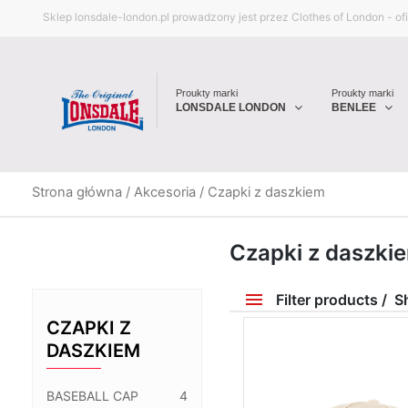
Sklep lonsdale-london.pl prowadzony jest przez Clothes of London - o
Proukty marki
Proukty marki
LONSDALE LONDON
BENLEE
Strona główna
/
Akcesoria
/ Czapki z daszkiem
Czapki z daszki
Filter products
Sh
Price
CZAPKI Z
DASZKIEM
69 zł
80 zł
BASEBALL CAP
4
69
80