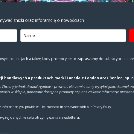
mywać zniżki oraz inforamcję o nowościach
nowych kolekcjach a takżę kody promocyjne to zapraszamy do subskrypcji nas
i handlowych o produktach marki Lonsdale London oraz Benlee, np. 
i. Chcemy jednak działać zgodnie z prawem. Nie zamierzamy wysyłać jakichkolwiek wi
 nowości w sklepie, ponownie dostępne produkty czy inne ciekawe informacje zwią
 information you provide will be processed in accordance with our Privacy Policy.
yżej danych w celu otrzy­my­wa­nia new­slet­tera.