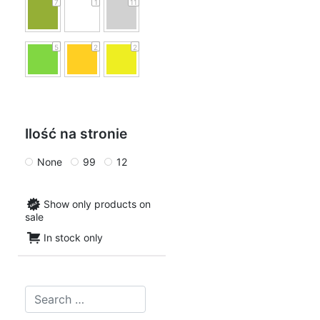
7
1
11
5
2
2
Ilość na stronie
None
99
12
Show only products on
sale
In stock only