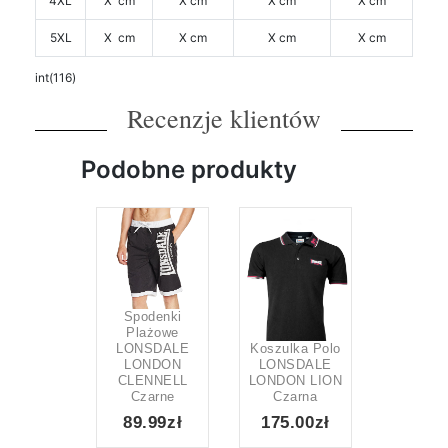
4XL
X cm
X cm
X cm
X cm
5XL
X cm
X cm
X cm
X cm
int(116)
Recenzje klientów
Podobne produkty
Spodenki
Plażowe
LONSDALE
Koszulka Polo
LONDON
LONSDALE
CLENNELL
LONDON LION
Czarne
Czarna
89.99zł
175.00zł