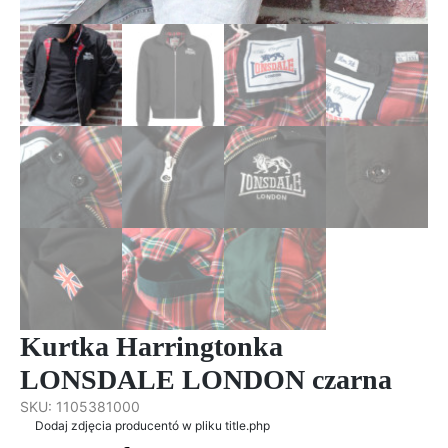
Kurtka Harringtonka
LONSDALE LONDON czarna
SKU:
1105381000
Dodaj zdjęcia producentó w pliku title.php