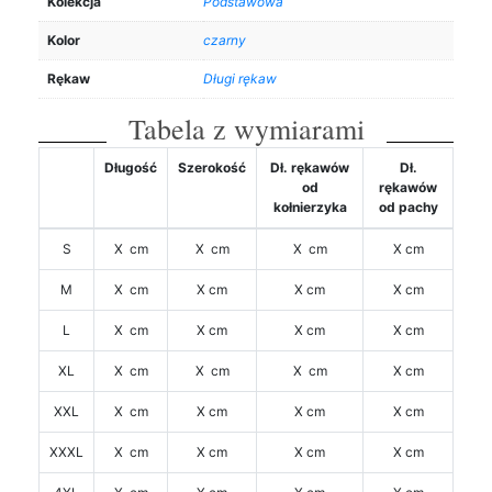
Kolekcja
Podstawowa
Kolor
czarny
Rękaw
Długi rękaw
Tabela z wymiarami
Długość
Szerokość
Dł. rękawów
Dł.
od
rękawów
kołnierzyka
od pachy
S
X cm
X cm
X cm
X cm
M
X cm
X cm
X cm
X cm
L
X cm
X cm
X cm
X cm
XL
X cm
X cm
X cm
X cm
XXL
X cm
X cm
X cm
X cm
XXXL
X cm
X cm
X cm
X cm