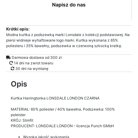
Napisz do nas
Krótki opis:
Modna kurtka z podszewką marki Lonsdale z kolekcji podstawowej. Na
piersi widnieje wyhaftowane logo marki. Kurtka wykonana z 65%
poliesteru i 35% bawełny, podszewka w czerwoną szkocką kratkę.
Darmowa dostawa od 300 zł
14 dni na zwrot towaru
30 dni na wymianę
Opis
Kurtka Harringtonka LONSDALE LONDON CZARNA
MATERIAŁ: 60% poliester / 40% bawełna. Podszewka: 100%
poleister
KRÓJ: Slimfit
PRODUCENT: LONSDALE LONDON – licencja Punch GMbH
Wysoka jakość wykonania