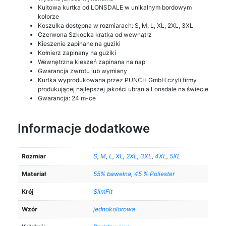
Kultowa kurtka od LONSDALE w unikalnym bordowym
kolorze
Koszulka dostępna w rozmiarach: S, M, L, XL, 2XL, 3XL
Czerwona Szkocka kratka od wewnątrz
Kieszenie zapinane na guziki
Kołnierz zapinany na guziki
Wewnętrzna kieszeń zapinana na nap
Gwarancja zwrotu lub wymiany
Kurtka wyprodukowana przez PUNCH GmbH czyli firmy
produkującej najlepszej jakości ubrania Lonsdale na świecie
Gwarancja: 24 m-ce
Informacje dodatkowe
Rozmiar
S
,
M
,
L
,
XL
,
2XL
,
3XL
,
4XL
,
5XL
Materiał
55% bawełna, 45 % Poliester
Krój
SlimFit
Wzór
jednokolorowa