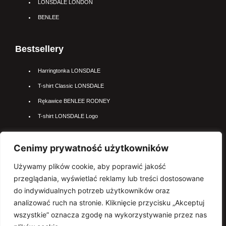
LONSDALE LONDON
BENLEE
Bestsellery
Harringtonka LONSDALE
T-shirt Classic LONSDALE
Rękawice BENLEE RODNEY
T-shirt LONSDALE Logo
Najpopularniejsze kateogrie
Cenimy prywatność użytkowników
Używamy plików cookie, aby poprawić jakość
Kurtki LONSDALE
przeglądania, wyświetlać reklamy lub treści dostosowane
Polo LONSDALE
do indywidualnych potrzeb użytkowników oraz
Rękawice BENLEE
analizować ruch na stronie. Kliknięcie przycisku „Akceptuj
wszystkie” oznacza zgodę na wykorzystywanie przez nas
Sprzęt BOKSERSKI