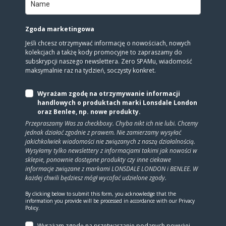
Zgoda marketingowa
Jeśli chcesz otrzymywać informację o nowościach, nowych
kolekcjach a takżę kody promocyjne to zapraszamy do
subskrypcji naszego newslettera. Zero SPAMu, wiadomość
maksymalnie raz na tydzień, soczysty konkret.
Wyrażam zgodę na otrzymywanie informacji
handlowych o produktach marki Lonsdale London
oraz Benlee, np. nowe produkty.
Przepraszamy Was za checkboxy. Chyba nikt ich nie lubi. Chcemy
jednak działać zgodnie z prawem. Nie zamierzamy wysyłać
jakichkolwiek wiadomości nie związanych z naszą działalnością.
Wysyłamy tylko newslettery z informacjami takimi jak nowości w
sklepie, ponownie dostępne produkty czy inne ciekawe
informacje związane z markami LONSDALE LONDON i BENLEE. W
każdej chwili będziesz mógł wycofać udzielone zgody.
By clicking below to submit this form, you acknowledge that the
information you provide will be processed in accordance with our Privacy
Policy.
Wyrażam zgodę na prze­twa­rza­nie po­da­nych powyżej