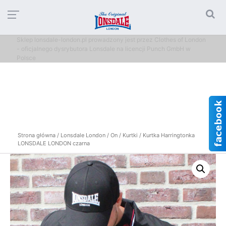
Sklep lonsdale-london.pl prowadzony jest przez Clothes of London
- oficjalnego dysrybutora Lonsdale na licencji Punch GmbH w
Polsce
Strona główna
/
Lonsdale London
/
On
/
Kurtki
/ Kurtka Harringtonka
LONSDALE LONDON czarna