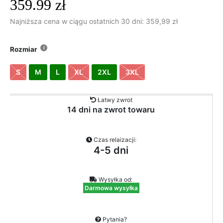
359.99
zł
Najniższa cena w ciągu ostatnich 30 dni:
359,99
zł
Rozmiar
S
M
L
XL
2XL
3XL
Łatwy zwrot
14 dni na zwrot towaru
Czas relaizacji:
4-5 dni
Wysyłka od:
Darmowa wysyłka
Pytania?