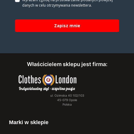
danych w celu otrzy­my­wa­nia new­slet­tera.
Zapisz mnie
Właścicielem sklepu jest firma:
ul. Ozimska 40 102/103
45-079 Opole
Polska
Marki w sklepie