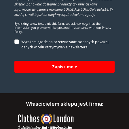
sklepie, ponownie dostępne produkty czy inne ciekawe
informacje związane z markami LONSDALE LONDON i BENLEE. W
każdej chwili będziesz mógł wycofać udzielone zgody.
By clicking below to submit this form, you acknowledge that the
information you provide will be processed in accordance with our Privacy
Policy.
Wyrażam zgodę na prze­twa­rza­nie po­da­nych powyżej
danych w celu otrzy­my­wa­nia new­slet­tera.
Zapisz mnie
Właścicielem sklepu jest firma: