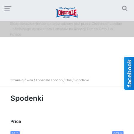
Sklep lonsdale-london.pl prowadzony jest przez Clothes of London
- oficjalnego dysrybutora Lonsdale na licencji Punch GmbH w
Polsce
Strona główna
/
Lonsdale London
/
Ona
/ Spodenki
Spodenki
Price
14 zł
849 zł