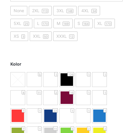
None
2XL
3XL
4XL
113
148
34
5XL
L
M
S
XL
25
170
169
164
170
XS
XXL
XXXL
3
50
12
Kolor
5
1
126
1
1
4
11
2
16
1
1
7
1
22
1
1
1
7
1
11
5
2
2