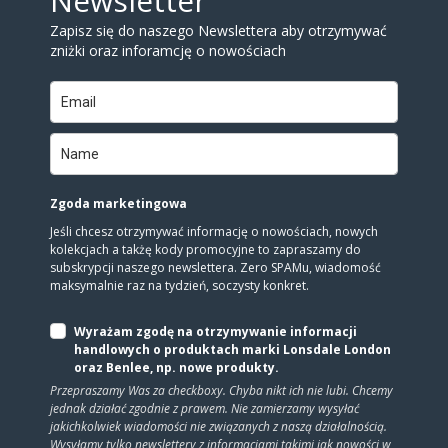
Newsletter
Kolor
Zapisz się do naszego Newslettera aby otrzymywać
5
1
126
1
1
zniżki oraz inforamcję o nowościach
4
11
2
16
1
1
7
1
22
1
1
1
Zgoda marketingowa
7
1
11
5
2
2
Jeśli chcesz otrzymywać informację o nowościach, nowych
kolekcjach a takżę kody promocyjne to zapraszamy do
subskrypcji naszego newslettera. Zero SPAMu, wiadomość
Ilość na stronie
maksymalnie raz na tydzień, soczysty konkret.
None
99
12
Wyrażam zgodę na otrzymywanie informacji
handlowych o produktach marki Lonsdale London
Show only products on sale
In stock only
oraz Benlee, np. nowe produkty.
Przepraszamy Was za checkboxy. Chyba nikt ich nie lubi. Chcemy
jednak działać zgodnie z prawem. Nie zamierzamy wysyłać
jakichkolwiek wiadomości nie związanych z naszą działalnością.
Wysyłamy tylko newslettery z informacjami takimi jak nowości w