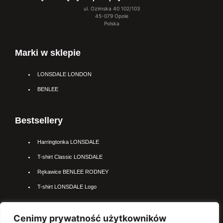
ul. Ozimska 40 102/103
45-079 Opole
Polska
Marki w sklepie
LONSDALE LONDON
BENLEE
Bestsellery
Harringtonka LONSDALE
T-shirt Classic LONSDALE
Rękawice BENLEE RODNEY
T-shirt LONSDALE Logo
Cenimy prywatność użytkowników
Najpopularniejsze kateogrie