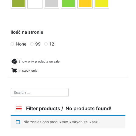
Ilość na stronie
None
99
12
Show only products on sale
In stock only
Filter products
No products found!
Price
Nie znaleziono produktów, których szukasz.
14 zł
849 zł