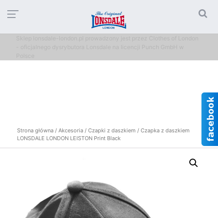
Sklep lonsdale-london.pl prowadzony jest przez Clothes of London
- oficjalnego dysrybutora Lonsdale na licencji Punch GmbH w
Polsce
Strona główna
/
Akcesoria
/
Czapki z daszkiem
/ Czapka z daszkiem
LONSDALE LONDON LEISTON Print Black