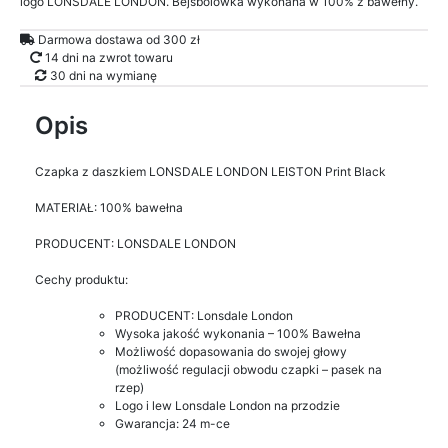
logo LONSDALE LONDON. Bejsbolówka wykonana w 100% z bawełny.
Darmowa dostawa od 300 zł
14 dni na zwrot towaru
30 dni na wymianę
Opis
Czapka z daszkiem LONSDALE LONDON LEISTON Print Black
MATERIAŁ: 100% bawełna
PRODUCENT: LONSDALE LONDON
Cechy produktu:
PRODUCENT: Lonsdale London
Wysoka jakość wykonania – 100% Bawełna
Możliwość dopasowania do swojej głowy
(możliwość regulacji obwodu czapki – pasek na
rzep)
Logo i lew Lonsdale London na przodzie
Gwarancja: 24 m-ce