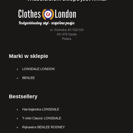
ul. Ozimska 40 102/103
45-079 Opole
Polska
Marki w sklepie
LONSDALE LONDON
BENLEE
Bestsellery
Harringtonka LONSDALE
T-shirt Classic LONSDALE
Rękawice BENLEE RODNEY