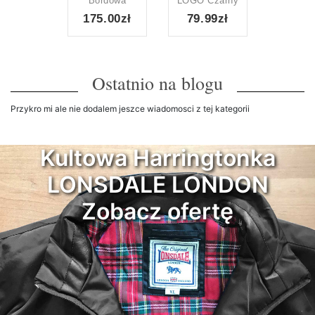
Bordowa
LOGO Czarny
175.00zł
79.99zł
Ostatnio na blogu
Przykro mi ale nie dodalem jeszce wiadomosci z tej kategorii
Kultowa Harringtonka
LONSDALE LONDON
Zobacz ofertę