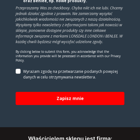
oraz Benlee, np. nowe produkty.
Przepraszamy Was za checkboxy. Chyba nikt ich nie lubi. Chcemy
jednak działać zgodnie z prawem. Nie zamierzamy wysyłać
jakichkolwiek wiadomości nie związanych z naszą działalnością.
Wysyłamy tylko newslettery z informacjami takimi jak nowości w
sklepie, ponownie dostępne produkty czy inne ciekawe
informacje związane z markami LONSDALE LONDON i BENLEE. W
każdej chwili będziesz mógł wycofać udzielone zgody.
By clicking below to submit this form, you acknowledge that the
information you provide will be processed in accordance with our Privacy
Policy.
Wyrażam zgodę na prze­twa­rza­nie po­da­nych powyżej
danych w celu otrzy­my­wa­nia new­slet­tera.
Zapisz mnie
Właścicielem sklepu jest firma: