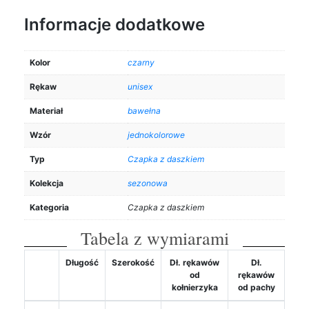
Informacje dodatkowe
Kolor
czarny
Rękaw
unisex
Materiał
bawełna
Wzór
jednokolorowe
Typ
Czapka z daszkiem
Kolekcja
sezonowa
Kategoria
Czapka z daszkiem
Tabela z wymiarami
Długość
Szerokość
Dł. rękawów
Dł.
od
rękawów
kołnierzyka
od pachy