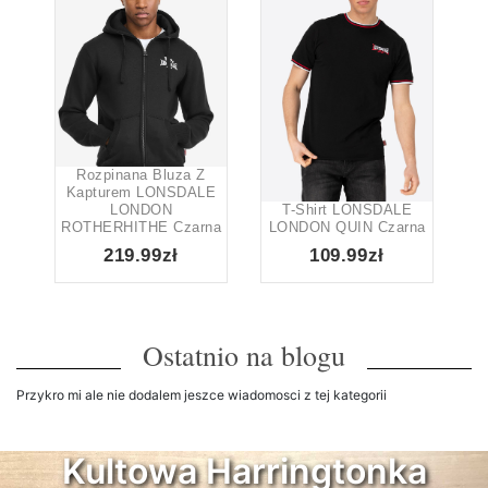
Rozpinana Bluza Z
Kapturem LONSDALE
LONDON
T-Shirt LONSDALE
ROTHERHITHE Czarna
LONDON QUIN Czarna
219.99zł
109.99zł
Ostatnio na blogu
Przykro mi ale nie dodalem jeszce wiadomosci z tej kategorii
Kultowa Harringtonka