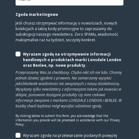
Zgoda marketingowa
Jeśli chcesz otrzymywać informację o nowościach, nowych
kolekcjach a takżę kody promocyjne to zapraszamy do
subskrypcji naszego newslettera. Zero SPAMu, wiadomość
maksymalnie raz na tydzień, soczysty konkret.
Wyrażam zgodę na otrzymywanie informacji
handlowych o produktach marki Lonsdale London
oraz Benlee, np. nowe produkty.
Przepraszamy Was za checkboxy. Chyba nikt ich nie lubi. Chcemy
jednak działać zgodnie z prawem. Nie zamierzamy wysyłać
jakichkolwiek wiadomości nie związanych z naszą działalnością.
Wysyłamy tylko newslettery z informacjami takimi jak nowości w
sklepie, ponownie dostępne produkty czy inne ciekawe
informacje związane z markami LONSDALE LONDON i BENLEE. W
każdej chwili będziesz mógł wycofać udzielone zgody.
By clicking below to submit this form, you acknowledge that the
information you provide will be processed in accordance with our Privacy
Policy.
Wyrażam zgodę na prze­twa­rza­nie po­da­nych powyżej