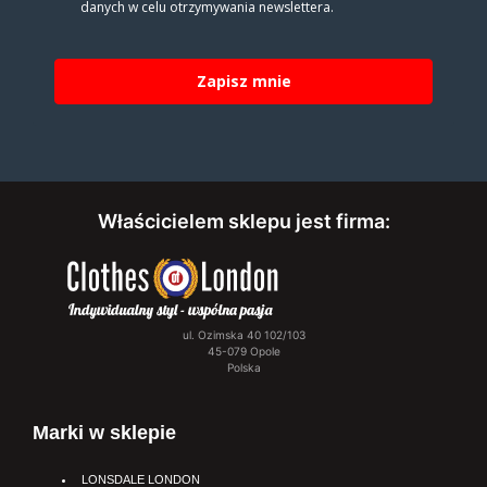
danych w celu otrzy­my­wa­nia new­slet­tera.
Zapisz mnie
Właścicielem sklepu jest firma:
ul. Ozimska 40 102/103
45-079 Opole
Polska
Marki w sklepie
LONSDALE LONDON