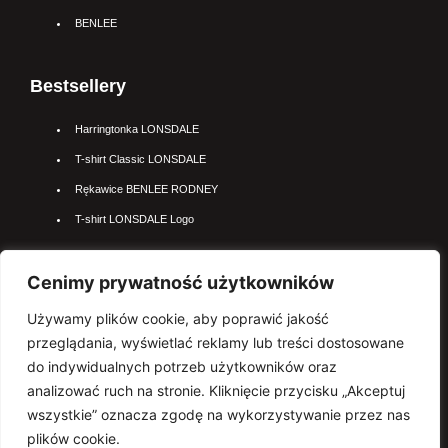
BENLEE
Bestsellery
Harringtonka LONSDALE
T-shirt Classic LONSDALE
Rękawice BENLEE RODNEY
T-shirt LONSDALE Logo
Najpopularniejsze kateogrie
Cenimy prywatność użytkowników
Używamy plików cookie, aby poprawić jakość
Kurtki LONSDALE
przeglądania, wyświetlać reklamy lub treści dostosowane
Polo LONSDALE
do indywidualnych potrzeb użytkowników oraz
Rękawice BENLEE
analizować ruch na stronie. Kliknięcie przycisku „Akceptuj
wszystkie” oznacza zgodę na wykorzystywanie przez nas
Sprzęt BOKSERSKI
plików cookie.
Koszulki LONSDALE