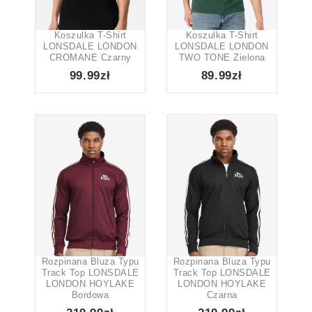
Kolor
5
1
126
1
1
Koszulka T-Shirt
Koszulka T-Shirt
LONSDALE LONDON
LONSDALE LONDON
CROMANE Czarny
TWO TONE Zielona
4
11
2
16
1
1
99.99zł
89.99zł
7
1
22
1
1
1
7
1
11
5
2
2
Ilość na stronie
None
99
12
Show only products on sale
In stock only
Rozpinana Bluza Typu
Rozpinana Bluza Typu
Track Top LONSDALE
Track Top LONSDALE
LONDON HOYLAKE
LONDON HOYLAKE
Bordowa
Czarna