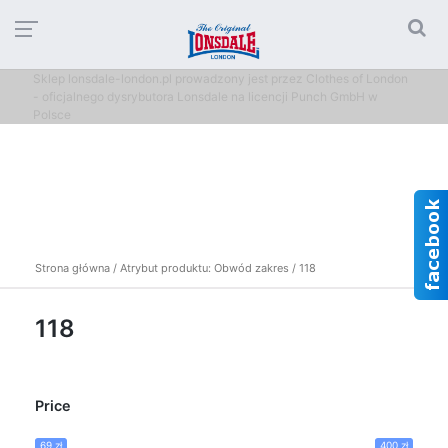
Sklep lonsdale-london.pl prowadzony jest przez Clothes of London
- oficjalnego dysrybutora Lonsdale na licencji Punch GmbH w
Polsce
Strona główna
/ Atrybut produktu: Obwód zakres / 118
118
Price
69 zł
400 zł