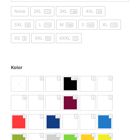
None
2XL
3XL
4XL
113
148
34
5XL
L
M
S
XL
25
170
169
164
170
XS
XXL
XXXL
3
50
12
Kolor
5
1
126
1
1
4
11
2
16
1
1
7
1
22
1
1
1
7
1
11
5
2
2