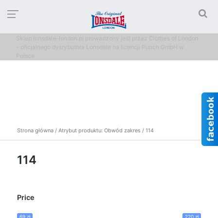
Sklep lonsdale-london.pl prowadzony jest przez Clothes of London
- oficjalnego dysrybutora Lonsdale na licencji Punch GmbH w
Polsce
Strona główna
/ Atrybut produktu: Obwód zakres / 114
114
Price
69 zł
220 zł