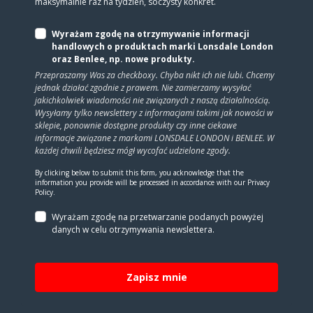
maksymalnie raz na tydzień, soczysty konkret.
Wyrażam zgodę na otrzymywanie informacji
handlowych o produktach marki Lonsdale London
oraz Benlee, np. nowe produkty.
Przepraszamy Was za checkboxy. Chyba nikt ich nie lubi. Chcemy
jednak działać zgodnie z prawem. Nie zamierzamy wysyłać
jakichkolwiek wiadomości nie związanych z naszą działalnością.
Wysyłamy tylko newslettery z informacjami takimi jak nowości w
sklepie, ponownie dostępne produkty czy inne ciekawe
informacje związane z markami LONSDALE LONDON i BENLEE. W
każdej chwili będziesz mógł wycofać udzielone zgody.
By clicking below to submit this form, you acknowledge that the
information you provide will be processed in accordance with our Privacy
Policy.
Wyrażam zgodę na prze­twa­rza­nie po­da­nych powyżej
danych w celu otrzy­my­wa­nia new­slet­tera.
Zapisz mnie