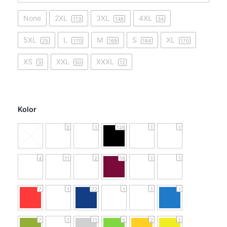
None
2XL
3XL
4XL
113
148
34
5XL
L
M
S
XL
25
170
169
164
170
XS
XXL
XXXL
3
50
12
Kolor
5
1
126
1
1
4
11
2
16
1
1
7
1
22
1
1
1
7
1
11
5
2
2