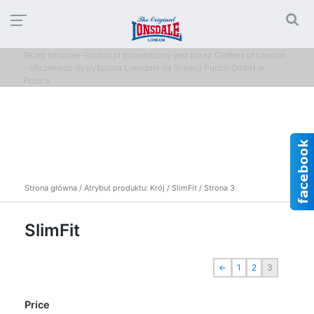
Sklep lonsdale-london.pl prowadzony jest przez Clothes of London
- oficjalnego dysrybutora Lonsdale na licencji Punch GmbH w
Polsce
Strona główna
/ Atrybut produktu: Krój /
SlimFit
/ Strona 3
SlimFit
←
1
2
3
Price