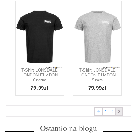
T-Shirt LONSDALE
T-Shirt LONSDALE
LONDON ELMDON
LONDON ELMDON
Czarna
Szara
79.99zł
79.99zł
←
1
2
3
Ostatnio na blogu