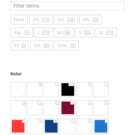
None
2XL
3XL
4XL
113
148
34
5XL
L
M
S
XL
25
170
169
164
170
XS
XXL
XXXL
3
50
12
Kolor
5
1
126
1
1
4
11
2
16
1
1
7
1
22
1
1
1