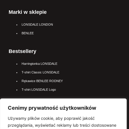
Marki w sklepie
LONSDALE LONDON
BENLEE
Bestsellery
Harringtonka LONSDALE
T-shirt Classic LONSDALE
Rękawice BENLEE RODNEY
T-shirt LONSDALE Logo
Najpopularniejsze kateogrie
Cenimy prywatność użytkowników
Używamy plików cookie, aby poprawić jakość
Kurtki LONSDALE
przeglądania, wyświetlać reklamy lub treści dostosowane
Polo LONSDALE