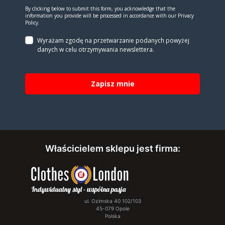
By clicking below to submit this form, you acknowledge that the
information you provide will be processed in accordance with our Privacy
Policy.
Wyrażam zgodę na prze­twa­rza­nie po­da­nych powyżej
danych w celu otrzy­my­wa­nia new­slet­tera.
Zapisz mnie
Właścicielem sklepu jest firma:
ul. Ozimska 40 102/103
45-079 Opole
Polska