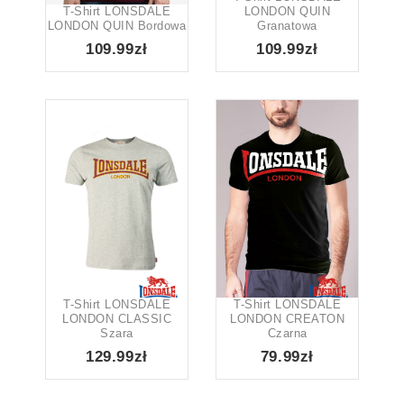
T-Shirt LONSDALE
LONDON QUIN
LONDON QUIN Bordowa
Granatowa
109.99zł
109.99zł
T-Shirt LONSDALE
T-Shirt LONSDALE
LONDON CLASSIC
LONDON CREATON
Szara
Czarna
129.99zł
79.99zł