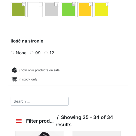
7
1
11
5
2
2
Ilość na stronie
None
99
12
Show only products on sale
In stock only
Showing 25 - 34 of 34
Filter products
results
Price