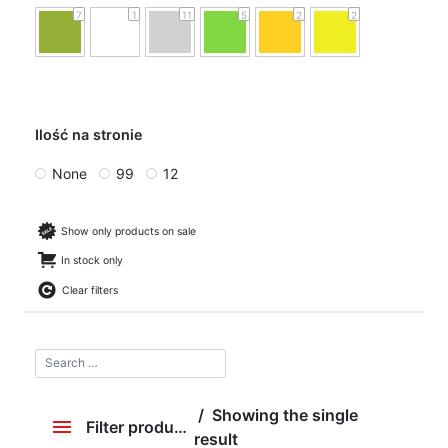
7
1
11
5
2
2
Ilość na stronie
None
99
12
Show only products on sale
In stock only
Clear filters
Showing the single
Filter products
result