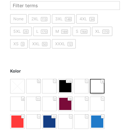
None
2XL
3XL
4XL
113
148
34
5XL
L
M
S
XL
25
170
169
164
170
XS
XXL
XXXL
3
50
12
Kolor
5
1
126
1
1
4
11
2
16
1
1
7
1
22
1
1
1