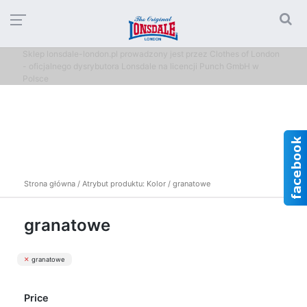
Sklep lonsdale-london.pl prowadzony jest przez Clothes of London
- oficjalnego dysrybutora Lonsdale na licencji Punch GmbH w
Polsce
Strona główna
/ Atrybut produktu: Kolor / granatowe
granatowe
granatowe
Price