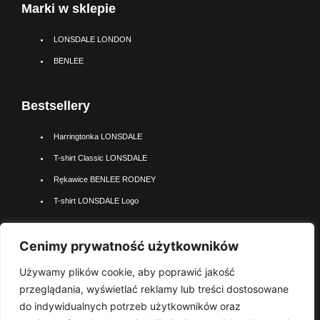
Marki w sklepie
LONSDALE LONDON
BENLEE
Bestsellery
Harringtonka LONSDALE
T-shirt Classic LONSDALE
Rękawice BENLEE RODNEY
T-shirt LONSDALE Logo
Cenimy prywatność użytkowników
Najpopularniejsze kateogrie
Używamy plików cookie, aby poprawić jakość
Kurtki LONSDALE
przeglądania, wyświetlać reklamy lub treści dostosowane
Polo LONSDALE
do indywidualnych potrzeb użytkowników oraz
Rękawice BENLEE