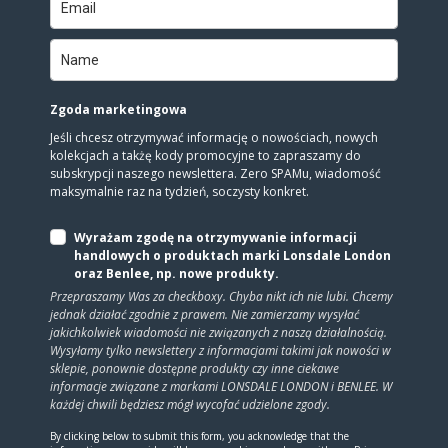
Show only products on sale
In stock only
Clear filters
Zgoda marketingowa
Jeśli chcesz otrzymywać informację o nowościach, nowych
kolekcjach a takżę kody promocyjne to zapraszamy do
subskrypcji naszego newslettera. Zero SPAMu, wiadomość
maksymalnie raz na tydzień, soczysty konkret.
Wyrażam zgodę na otrzymywanie informacji
handlowych o produktach marki Lonsdale London
oraz Benlee, np. nowe produkty.
Przepraszamy Was za checkboxy. Chyba nikt ich nie lubi. Chcemy
jednak działać zgodnie z prawem. Nie zamierzamy wysyłać
jakichkolwiek wiadomości nie związanych z naszą działalnością.
Wysyłamy tylko newslettery z informacjami takimi jak nowości w
sklepie, ponownie dostępne produkty czy inne ciekawe
informacje związane z markami LONSDALE LONDON i BENLEE. W
każdej chwili będziesz mógł wycofać udzielone zgody.
By clicking below to submit this form, you acknowledge that the