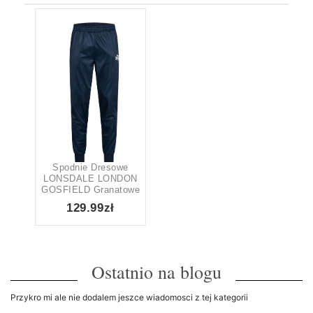
granatowe
Price
129 zł
130 zł
129
130
Order By
Najwięcej recenzji
Popularność
Spodnie Dresowe
Najwyżej oceniane
LONSDALE LONDON
GOSFIELD Granatowe
Najnowsze
129.99zł
Cena: od najtańszej
Cena: od najdroższej
Rozmiar
Ostatnio na blogu
Przykro mi ale nie dodalem jeszce wiadomosci z tej kategorii