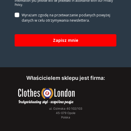
information you provide will be processed in accordance with our Privacy
Policy.
Wyrażam zgodę na prze­twa­rza­nie po­da­nych powyżej
danych w celu otrzy­my­wa­nia new­slet­tera.
Zapisz mnie
Właścicielem sklepu jest firma:
ul. Ozimska 40 102/103
45-079 Opole
Polska