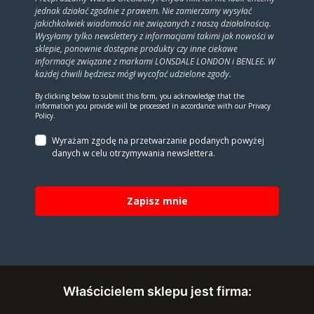
jednak działać zgodnie z prawem. Nie zamierzamy wysyłać
jakichkolwiek wiadomości nie związanych z naszą działalnością.
Wysyłamy tylko newslettery z informacjami takimi jak nowości w
sklepie, ponownie dostępne produkty czy inne ciekawe
informacje związane z markami LONSDALE LONDON i BENLEE. W
każdej chwili będziesz mógł wycofać udzielone zgody.
By clicking below to submit this form, you acknowledge that the
information you provide will be processed in accordance with our Privacy
Policy.
Wyrażam zgodę na prze­twa­rza­nie po­da­nych powyżej
danych w celu otrzy­my­wa­nia new­slet­tera.
Zapisz mnie
Właścicielem sklepu jest firma: