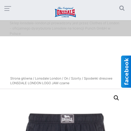
Sklep lonsdale-london.pl prowadzony jest przez Clothes of London
- oficjalnego dysrybutora Lonsdale na licencji Punch GmbH w
Polsce
Strona główna
/
Lonsdale London
/
On
/
Szorty
/ Spodenki dresowe
LONSDALE LONDON LOGO JAM czarne