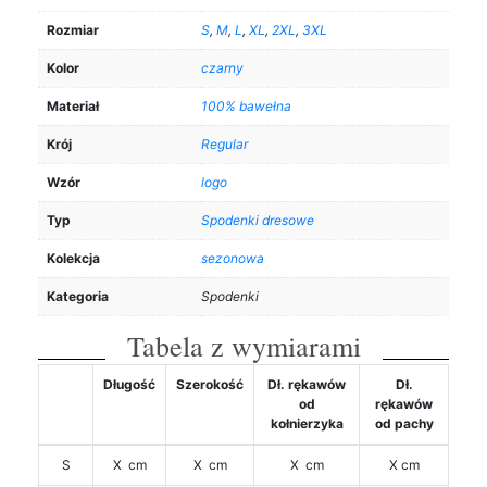
Rozmiar
S
,
M
,
L
,
XL
,
2XL
,
3XL
Kolor
czarny
Materiał
100% bawełna
Krój
Regular
Wzór
logo
Typ
Spodenki dresowe
Kolekcja
sezonowa
Kategoria
Spodenki
Tabela z wymiarami
Długość
Szerokość
Dł. rękawów
Dł.
od
rękawów
kołnierzyka
od pachy
S
X cm
X cm
X cm
X cm