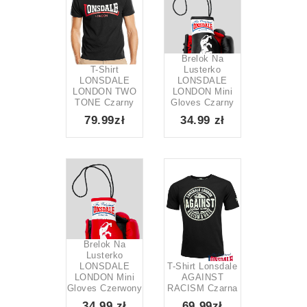
Brelok Na
T-Shirt
Lusterko
LONSDALE
LONSDALE
LONDON TWO
LONDON Mini
TONE Czarny
Gloves Czarny
79.99zł
34.99 zł
Brelok Na
Lusterko
LONSDALE
T-Shirt Lonsdale
LONDON Mini
AGAINST
Gloves Czerwony
RACISM Czarna
34.99 zł
69.99zł