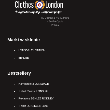
ul. Ozimska 40 102/103
45-079 Opole
Polska
Marki w sklepie
LONSDALE LONDON
BENLEE
Bestsellery
Harringtonka LONSDALE
T-shirt Classic LONSDALE
Rękawice BENLEE RODNEY
T-shirt LONSDALE Logo