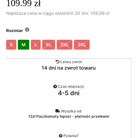
109.99
zł
Najniższa cena w ciągu ostatnich 30 dni:
109,99
zł
Rozmiar
S
M
L
XL
2XL
3XL
Łatwy zwrot
14 dni na zwrot towaru
Czas relaizacji:
4-5 dni
Wysyłka od:
12zł Paczkomaty Inpost - płatność przelewm
Pytania?