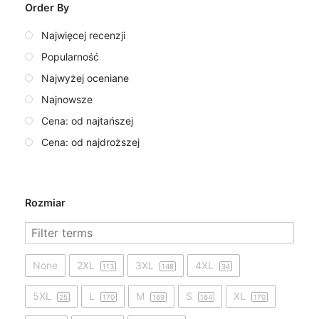
Order By
Najwięcej recenzji
Popularność
Najwyżej oceniane
Najnowsze
Cena: od najtańszej
Cena: od najdroższej
Rozmiar
None
2XL
3XL
4XL
113
148
34
5XL
L
M
S
XL
25
170
169
164
170