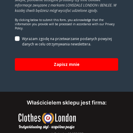
informacje związane z markami LONSDALE LONDON i BENLEE. W
każdej chwili będziesz mógł wycofać udzielone zgody.
By clicking below to submit this form, you acknowledge that the
information you provide will be processed in accordance with our Privacy
Policy.
Wyrażam zgodę na prze­twa­rza­nie po­da­nych powyżej
danych w celu otrzy­my­wa­nia new­slet­tera.
Zapisz mnie
Właścicielem sklepu jest firma: