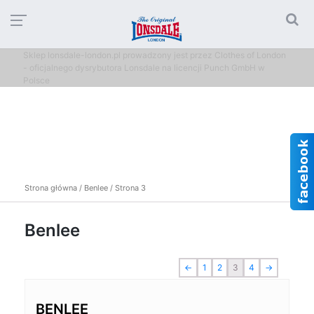
Sklep lonsdale-london.pl prowadzony jest przez Clothes of London
- oficjalnego dysrybutora Lonsdale na licencji Punch GmbH w
Polsce
Strona główna
/
Benlee
/ Strona 3
Benlee
←
1
2
3
4
→
BENLEE