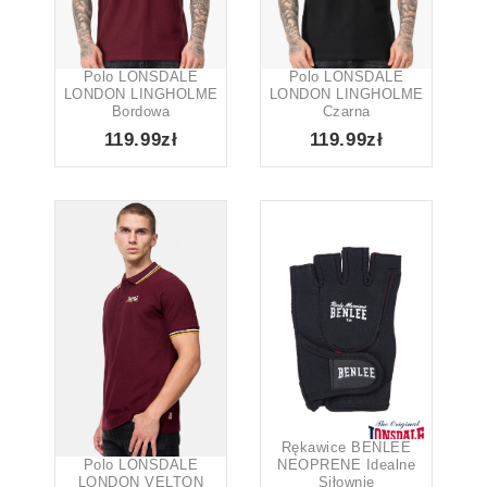
Popularność
Najwyżej oceniane
Najnowsze
Polo LONSDALE
Polo LONSDALE
LONDON LINGHOLME
LONDON LINGHOLME
Cena: od najtańszej
Bordowa
Czarna
119.99zł
119.99zł
Cena: od najdroższej
Rozmiar
None
2XL
3XL
4XL
113
148
34
5XL
L
M
S
25
170
169
164
XL
XS
XXL
XXXL
170
3
50
12
Kolor
5
1
126
1
1
Rękawice BENLEE
Polo LONSDALE
NEOPRENE Idealne
LONDON VELTON
Siłownie