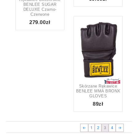
BENLEE SUGAR
DELUXE Czarno-
Czerwone
279.00zł
Skórzane Rękawice
BENLEE MMA BRONX
GLOVES
89zł
←
1
2
3
4
→