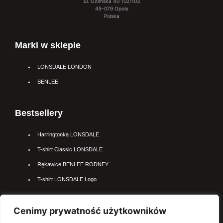
ul. Ozimska 40 102/103
45-079 Opole
Polska
Marki w sklepie
LONSDALE LONDON
BENLEE
Bestsellery
Harringtonka LONSDALE
T-shirt Classic LONSDALE
Rękawice BENLEE RODNEY
T-shirt LONSDALE Logo
Cenimy prywatność użytkowników
Najpopularniejsze kateogrie