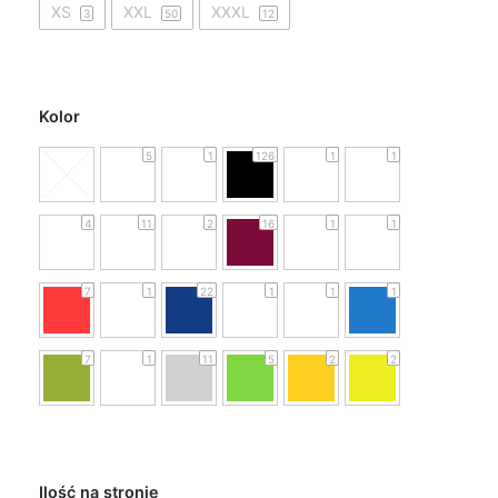
XS
XXL
XXXL
3
50
12
Kolor
5
1
126
1
1
4
11
2
16
1
1
7
1
22
1
1
1
7
1
11
5
2
2
Ilość na stronie