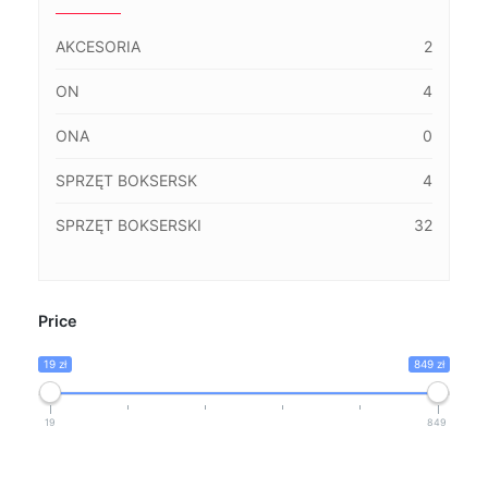
AKCESORIA
2
ON
4
ONA
0
SPRZĘT BOKSERSK
4
SPRZĘT BOKSERSKI
32
Price
19 zł
849 zł
19
849