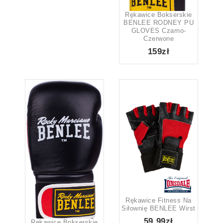
Rękawice Bokserskie
BENLEE RODNEY PU
GLOVES Czarno-
Czerwone
159zł
Rękawice Fitness Na
Siłownię BENLEE Wirst
59.99zł
Rękawice Bokserskie