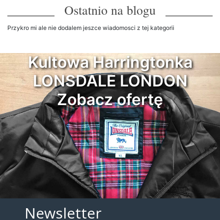
Ostatnio na blogu
Przykro mi ale nie dodalem jeszce wiadomosci z tej kategorii
Kultowa Harringtonka
LONSDALE LONDON
Zobacz ofertę
Newsletter