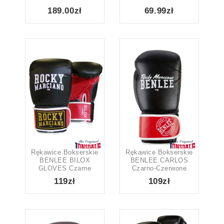
4
11
2
16
1
1
189.00zł
69.99zł
7
1
22
1
1
1
7
1
11
5
2
2
Ilość na stronie
None
99
12
Show only products on sale
In stock only
Rękawice Bokserskie
Rękawice Bokserskie
BENLEE BILOX
BENLEE CARLOS
GLOVES Czarne
Czarno-Czerwone
119zł
109zł