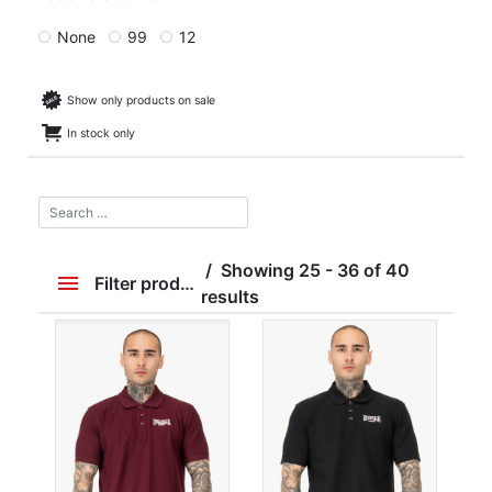
None
99
12
Show only products on sale
In stock only
Showing 25 - 36 of 40
Filter products
results
Price
19 zł
849 zł
19
849
Order By
Najwięcej recenzji